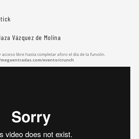
stick
Plaza Vázquez de Molina
y acceso libre hasta completar aforo el día de la función.
//megaentradas.com/evento/crunch