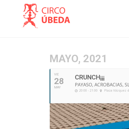
MAYO, 2021
VIE
CRUNCH¡¡¡
28
PAYASO, ACROBACIAS, S
MAY
20:00 - 21:00
Plaza Vázquez d