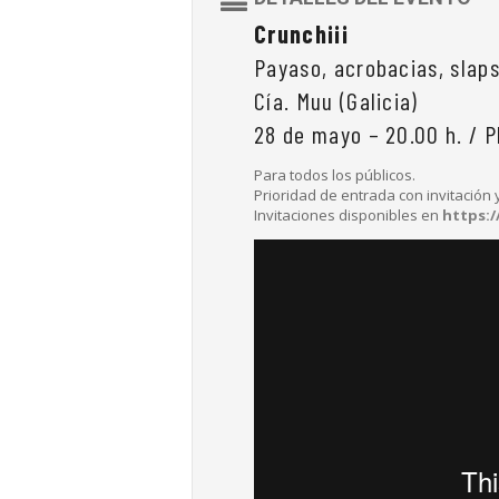
Crunch¡¡¡
Payaso, acrobacias, slap
Cía. Muu (Galicia)
28 de mayo – 20.00 h. / 
Para todos los públicos.
Prioridad de entrada con invitación 
Invitaciones disponibles en
https: